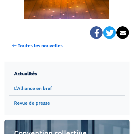
Facebook
Twitter
Co
Toutes les nouvelles
Actualités
L'Alliance en bref
Revue de presse
Convention collective