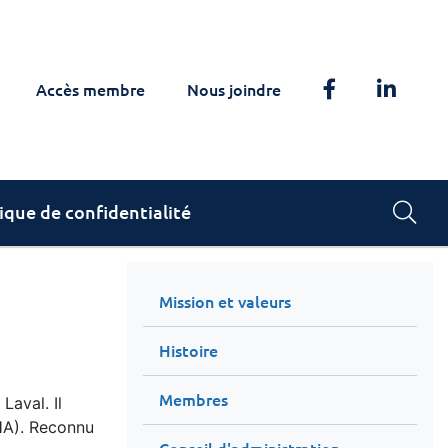
Facebook
Linked
Accès membre
Nous joindre
Rec
tique de confidentialité
Mission et valeurs
Histoire
Membres
Laval. Il
RHA). Reconnu