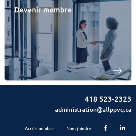
Devenir membre
418 523-2323
administration@allppvq.ca
Facebook
Linke
Accès membre
Nous joindre