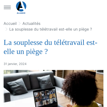
Aller au menu principal
Aller au contenu principal
Accueil
Actualités
La souplesse du télétravail est-elle un piège ?
La souplesse du télétravail est-
elle un piège ?
31 janvier, 2024