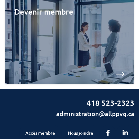
Devenir membre
418 523-2323
administration@allppvq.ca
Facebook
Linke
Accès membre
Nous joindre